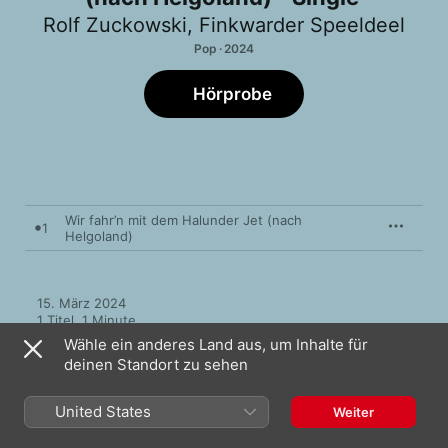
Rolf Zuckowski
,
Finkwarder Speeldeel
Pop · 2024
Hörprobe
Wir fahr’n mit dem Halunder Jet (nach
1
Helgoland)
15. März 2024

1 Titel, 1 Minute

℗ 2024 Musik für Dich / Universal Music GmbH
Wähle ein anderes Land aus, um Inhalte für
deinen Standort zu sehen
United States
Weiter