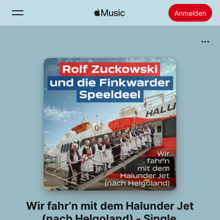
Anmelden
Suchen
Startseite
Neu
Apple Music installieren
Radio
Wir fahr’n mit dem Halunder Jet
(nach Helgoland) - Single