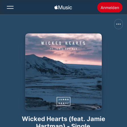
Anmelden
Suchen
Startseite
Neu
Apple Music installieren
Radio
Wicked Hearts (feat. Jamie
Hartman) - Single