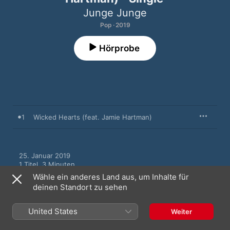
Junge Junge
Pop · 2019
Hörprobe
1
Wicked Hearts (feat. Jamie Hartman)
25. Januar 2019

1 Titel, 3 Minuten

℗ 2019 Grolle & Noack GbR, Under exclusive license to 
Wähle ein anderes Land aus, um Inhalte für
Universal Music AB
deinen Standort zu sehen
United States
Weiter