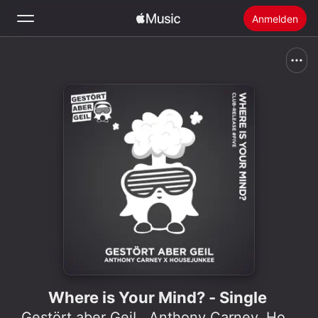
Anmelden
Suchen
Startseite
Neu
Apple Music installieren
Radio
Where is Your Mind? - Single
Gestört aber GeiL
,
Anthony Carney
,
Housejunkee