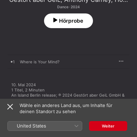
Dance · 2024
Hörprobe
1
Where is Your Mind?
10. Mai 2024

1 Titel, 2 Minuten

An Island Berlin release; ℗ 2024 Gestört aber GeiL GmbH & 
Co. KG, under exclusive license to Universal Music GmbH
Wähle ein anderes Land aus, um Inhalte für
deinen Standort zu sehen
United States
Weiter
Mehr von Gestört aber GeiL