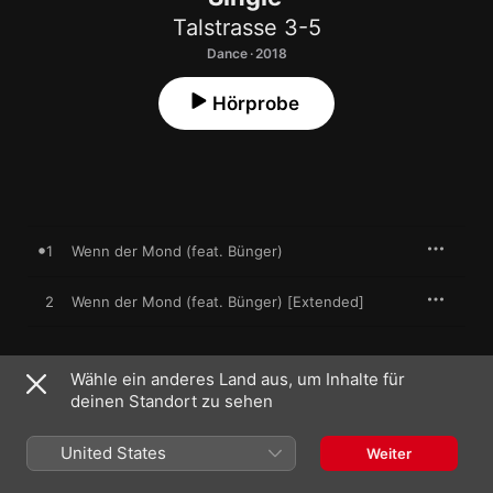
Talstrasse 3-5
Dance · 2018
Hörprobe
1
Wenn der Mond (feat. Bünger)
2
Wenn der Mond (feat. Bünger) [Extended]
Wähle ein anderes Land aus, um Inhalte für
6. April 2018

deinen Standort zu sehen
2 Titel, 5 Minuten

℗ 2018 Top Recordings (SWUTCH music GmbH) under 
exclusive license to Kontor Records GmbH
United States
Weiter
MUSIKLABEL