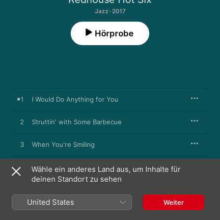
Jazz · 2017
Hörprobe
1
I Would Do Anything for You
2
Struttin' with Some Barbecue
3
When You're Smiling
4
Someday Sweetheart
Wähle ein anderes Land aus, um Inhalte für
deinen Standort zu sehen
5
Parfum Des Iles
United States
Weiter
6
Bel Ami