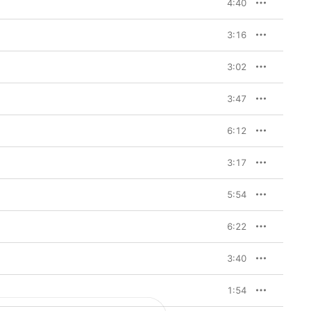
4:40
3:16
3:02
3:47
6:12
3:17
5:54
6:22
3:40
1:54