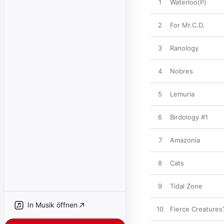
1
Waterloo(P)
2
For Mr.C.D.
3
Ranology
4
Nobres
5
Lemuria
6
Birdology #1
7
Amazonia
8
Cats
9
Tidal Zone
In Musik öffnen
10
Fierce Creatures