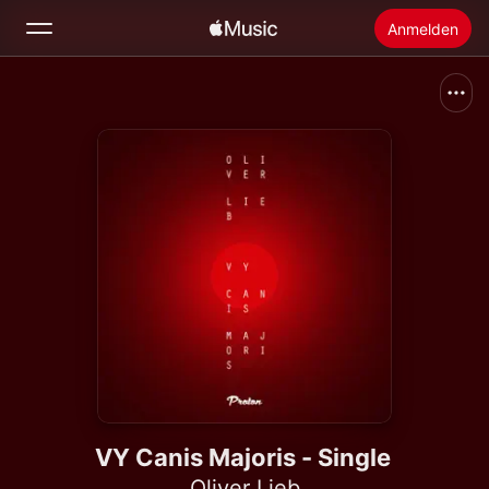
Anmelden
Suchen
Startseite
Neu
Apple Music installieren
Radio
VY Canis Majoris - Single
Oliver Lieb