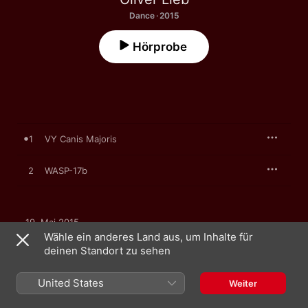
Dance · 2015
Hörprobe
1
VY Canis Majoris
2
WASP-17b
19. Mai 2015

2 Titel, 14 Minuten

Wähle ein anderes Land aus, um Inhalte für
℗ 2015 Proton Music
deinen Standort zu sehen
United States
Weiter