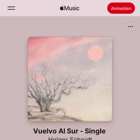
Anmelden
Suchen
Startseite
Neu
Apple Music installieren
Radio
Vuelvo Al Sur - Single
Holger Scheidt