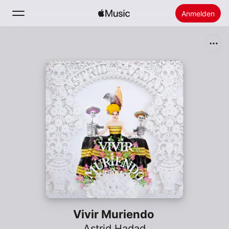
Anmelden
Suchen
Startseite
Neu
Apple Music installieren
Radio
Vivir Muriendo
Astrid Hadad