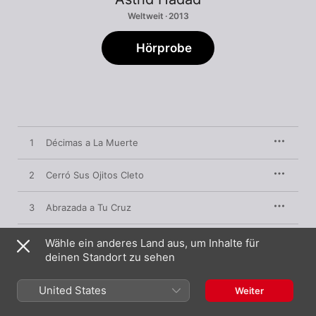
Weltweit · 2013
Hörprobe
1
Décimas a La Muerte
2
Cerró Sus Ojitos Cleto
3
Abrazada a Tu Cruz
4
A Mi Me Mató La Vida
Wähle ein anderes Land aus, um Inhalte für
deinen Standort zu sehen
5
Guendanabani
United States
Weiter
6
Boda Negra