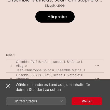
Klassik · 2006
Hörprobe
Disc 1
Griselda, RV 718 – Act I, scene 1, Sinfonia: I.
Allegro
1
Jean-Christophe Spinosi
,
Ensemble Matheus
Griselda, RV 718 – Act I, scene 1, Sinfonia: II.
Andante
2
Jean-Christophe Spinosi
,
Ensemble Matheus
Wähle ein anderes Land aus, um Inhalte für
Griselda, RV 718 – Act I, scene 1, Sinfonia: III.
deinen Standort zu sehen
Minuetto
3
Jean-Christophe Spinosi
,
Ensemble Matheus
United States
Weiter
Griselda, RV 718 – Act I, scene 1 : Recitativo
(Gualtiero)
4
Jean-Christophe Spinosi
,
Ensemble Matheus
,
Stefano Ferrari