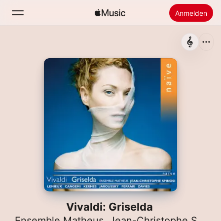
Anmelden
Suchen
Startseite
Neu
Apple Music installieren
Radio
Vivaldi: Griselda
Ensemble Matheus
,
Jean-Christophe Spinosi