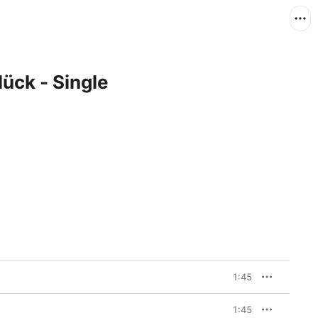
ück - Single
1:45
1:45