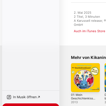
2. Mai 2025

2 Titel, 3 Minuten

A Karussell release; 
GmbH
Auch im iTunes Store
Mehr von Kikani
01: Mein
D
In Musik öffnen
Geschichtenkisse
b
n! 10 lustige
2013
Hörspiele