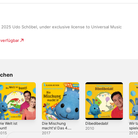
℗ 2025 Udo Schöbel, under exclusive license to Universal Music 
 verfügbar
nchen
ie Welt ist
Die Mischung
Dibedibedab!
Wir t
unt!
macht's! Das 4.
spiel
2010
Album
Liede
2015
2017
2012
Albu