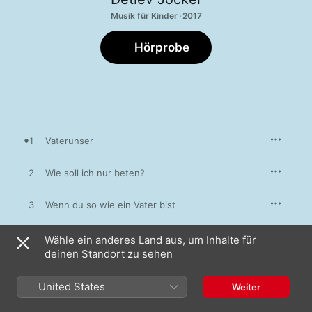
Musik für Kinder · 2017
Hörprobe
1
Vaterunser
2
Wie soll ich nur beten?
3
Wenn du so wie ein Vater bist
4
Gottes Himmel ist ganz nah
Wähle ein anderes Land aus, um Inhalte für
deinen Standort zu sehen
5
Geheiligt soll dein Name sein
United States
Weiter
6
Gottes Reich ist mitten unter uns