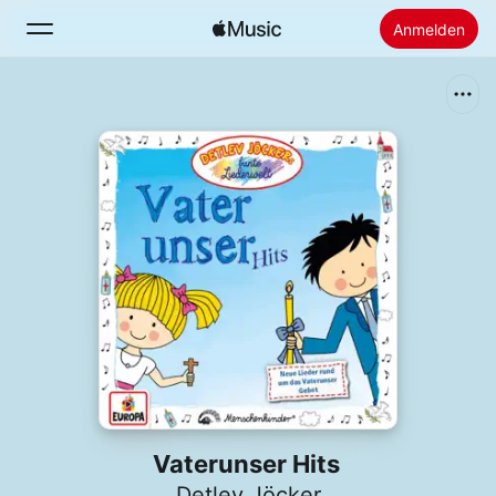
Anmelden
Suchen
Startseite
Neu
Apple Music installieren
Radio
Vaterunser Hits
Detlev Jöcker