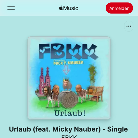
Anmelden
Suchen
Startseite
Neu
Apple Music installieren
Radio
Urlaub (feat. Micky Nauber) - Single
FBKK