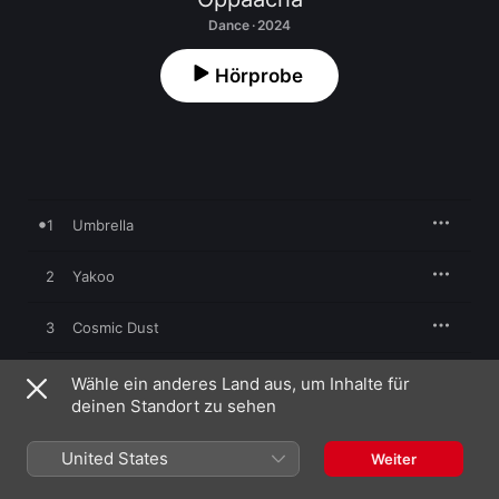
Dance · 2024
Hörprobe
1
Umbrella
2
Yakoo
3
Cosmic Dust
Wähle ein anderes Land aus, um Inhalte für
deinen Standort zu sehen
26. Juli 2024

3 Titel, 18 Minuten

℗ 2024 Diynamic Music
United States
Weiter