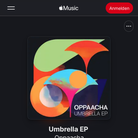
Anmelden
Suchen
Startseite
Neu
Apple Music installieren
Radio
Umbrella EP
Oppaacha