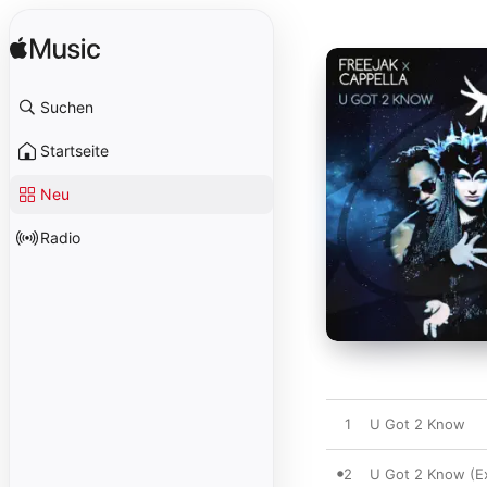
Suchen
Startseite
Neu
Radio
1
U Got 2 Know
2
U Got 2 Know (E