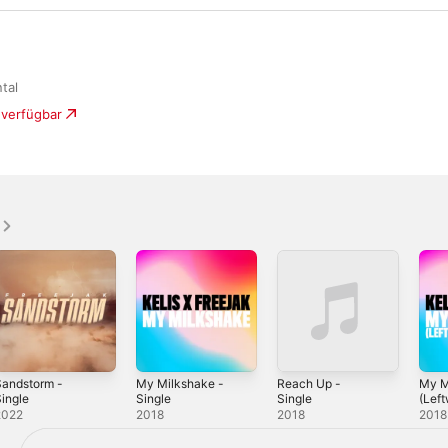
tal
 verfügbar
Sandstorm -
My Milkshake -
Reach Up -
My M
ingle
Single
Single
(Left
Remix
2022
2018
2018
2018