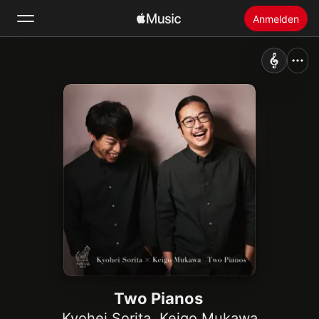
Anmelden
Suchen
Startseite
Neu
Apple Music installieren
Radio
Two Pianos
Kyohei Sorita
,
Keigo Mukawa