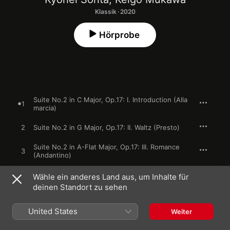
Klassik · 2020
Hörprobe
Suite No.2 in C Major, Op.17: I. Introduction (Alla
1
marcia)
2
Suite No.2 in G Major, Op.17: II. Waltz (Presto)
Suite No.2 in A-Flat Major, Op.17: III. Romance
3
(Andantino)
Suite No.2 in C Minor, Op.17: Ⅳ. Tarantella
4
Wähle ein anderes Land aus, um Inhalte für
(Presto)
deinen Standort zu sehen
8 Variations on an Original Theme in A-flat
5
major, D.813 Op.35
United States
Weiter
6
Rapsodie espagnole: I. Prélude à la nuit