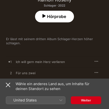
Schlager · 2022
Hörprobe
Er lässt mit seinem dritten Album Schlager-Herzen höher 
schlagen.
1
Ich will gern mein Herz verlieren
2
Für uns zwei
Wähle ein anderes Land aus, um Inhalte für
3
Bella Vita
deinen Standort zu sehen
4
Ich freu mich so auf dich
United States
Weiter
5
Komm steig ein