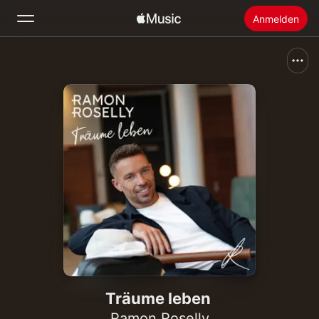
Anmelden
Suchen
Startseite
Neu
Apple Music installieren
Radio
Träume leben
Ramon Roselly