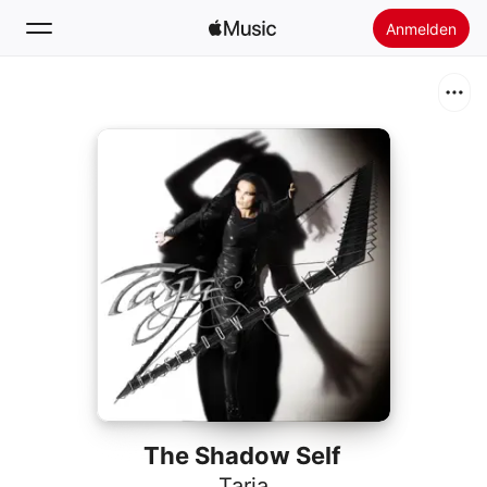
Anmelden
Suchen
Startseite
Neu
Apple Music installieren
Radio
The Shadow Self
Tarja