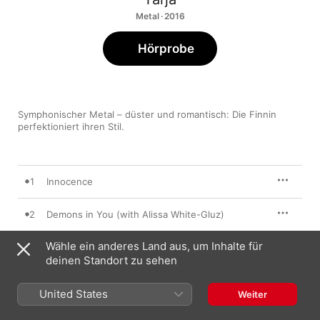
Metal · 2016
Hörprobe
Symphonischer Metal – düster und romantisch: Die Finnin 
perfektioniert ihren Stil.
1
Innocence
2
Demons in You (with Alissa White-Gluz)
Wähle ein anderes Land aus, um Inhalte für
3
No Bitter End
deinen Standort zu sehen
4
Love to Hate
United States
Weiter
5
Supremacy