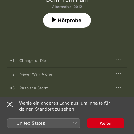
Alternative · 2012
Hörprobe
1
Change or Die
2
Never Walk Alone
3
Reap the Storm
4
American Treason
Wähle ein anderes Land aus, um Inhalte für
deinen Standort zu sehen
5
Kampfbereit
United States
Weiter
6
Heartbeat