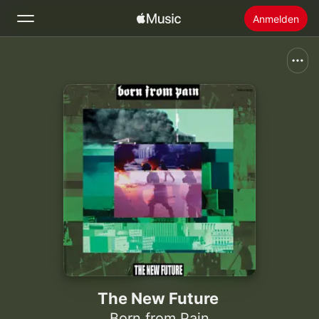
Anmelden
Suchen
Startseite
Neu
Apple Music installieren
Radio
The New Future
Born from Pain