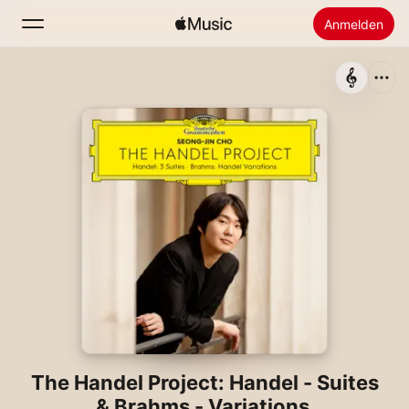
Anmelden
Suchen
Startseite
Neu
Apple Music installieren
Radio
The Handel Project: Handel - Suites
& Brahms - Variations