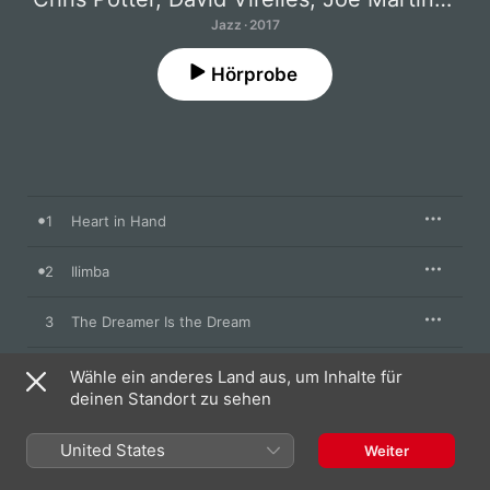
Jazz · 2017
Hörprobe
1
Heart in Hand
2
Ilimba
3
The Dreamer Is the Dream
4
Memory and Desire
Wähle ein anderes Land aus, um Inhalte für
deinen Standort zu sehen
5
Yasodhara
United States
Weiter
6
Sonic Anomaly