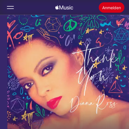
Anmelden
Suchen
Startseite
Neu
Apple Music installieren
Radio