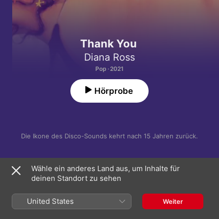
Thank You
Diana Ross
Pop · 2021
Hörprobe
Die Ikone des Disco-Sounds kehrt nach 15 Jahren zurück.
Wähle ein anderes Land aus, um Inhalte für
1
Thank You
deinen Standort zu sehen
2
If The World Just Danced
United States
Weiter
3
All Is Well