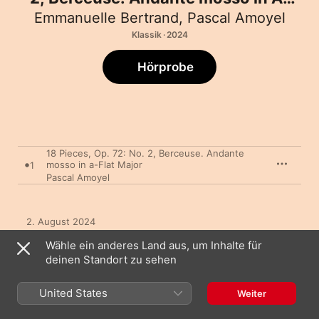
Flat Major - Single
Emmanuelle Bertrand
,
Pascal Amoyel
Klassik · 2024
Hörprobe
18 Pieces, Op. 72: No. 2, Berceuse. Andante
mosso in a-Flat Major
1
Pascal Amoyel
2. August 2024

1 Titel, 6 Minuten

Wähle ein anderes Land aus, um Inhalte für
℗ 2024 harmonia mundi
deinen Standort zu sehen
MUSIKLABEL
Harmonia Mundi
United States
Weiter