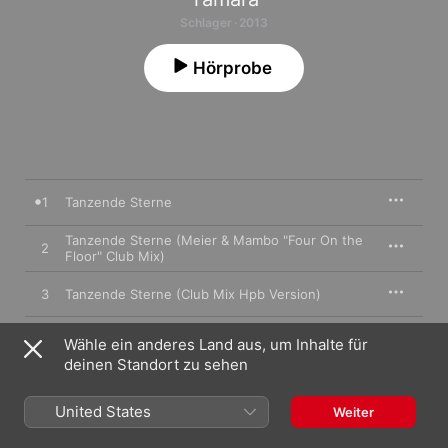
Schlager · 2013
Hörprobe
1
Tanzende Sterne
Tanzende Sterne (Meier & Mambo "Four On the
2
Floor" Club Mix)
3
Tanzende Sterne (Club Mix Hpb Version)
Wähle ein anderes Land aus, um Inhalte für
deinen Standort zu sehen
17. Mai 2013

3 Titel, 10 Minuten

℗ 2013 A45 music
United States
Weiter