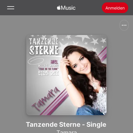
Anmelden
Suchen
Startseite
Neu
Apple Music installieren
Radio
Tanzende Sterne - Single
Tamara