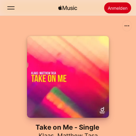
Anmelden
Suchen
Startseite
Neu
Apple Music installieren
Radio
Take on Me - Single
Klaas
,
Matthew Tasa