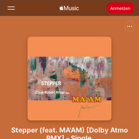
Anmelden
Suchen
Startseite
Neu
Apple Music installieren
Radio
Stepper (feat. MA'AM) [Dolby Atmo
RMX] - Single