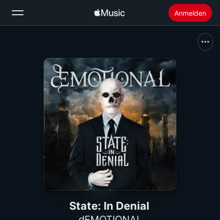
Anmelden
Suchen
Startseite
Neu
Apple Music installieren
Radio
State: In Denial
dEMOTIONAL