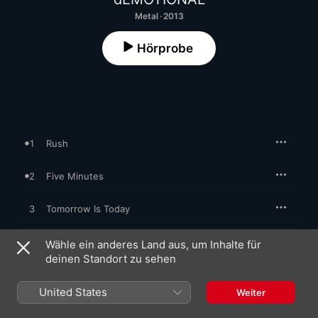
Metal · 2013
Hörprobe
1
Rush
2
Five Minutes
3
Tomorrow Is Today
4
Sleep Is for the Weak
Wähle ein anderes Land aus, um Inhalte für
deinen Standort zu sehen
5
State In Denial
United States
Weiter
6
When She Cries