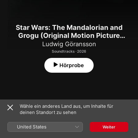
Star Wars: The Mandalorian and
Grogu (Original Motion Picture
Soundtrack)
Ludwig Göransson
Soundtracks · 2026
Hörprobe
Wähle ein anderes Land aus, um Inhalte für
1
This Is the Way
deinen Standort zu sehen
2
The Mandalorian and Grogu
United States
Weiter
3
Next Mission