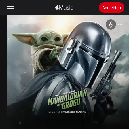
Anmelden
Suchen
Startseite
Neu
Apple Music installieren
Radio