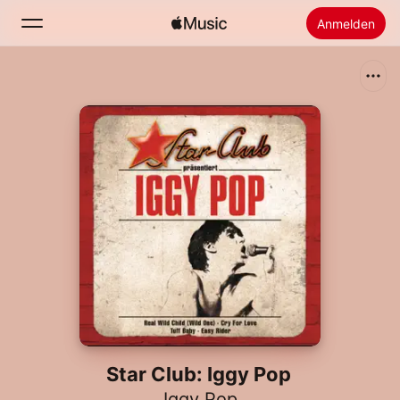
Anmelden
Suchen
Startseite
Neu
Apple Music installieren
Radio
Star Club: Iggy Pop
Iggy Pop