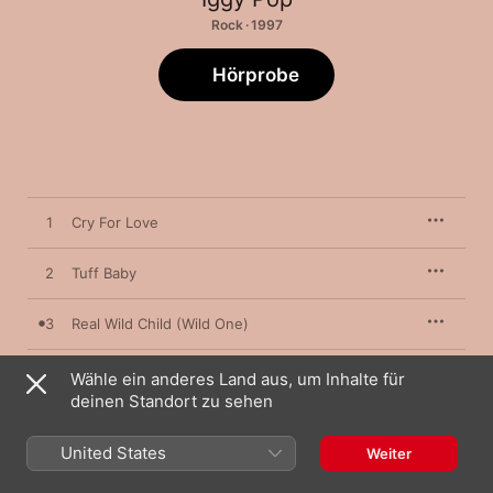
Rock · 1997
Hörprobe
1
Cry For Love
2
Tuff Baby
3
Real Wild Child (Wild One)
4
Shades
Wähle ein anderes Land aus, um Inhalte für
deinen Standort zu sehen
5
Cold Metal
United States
Weiter
6
Instinct