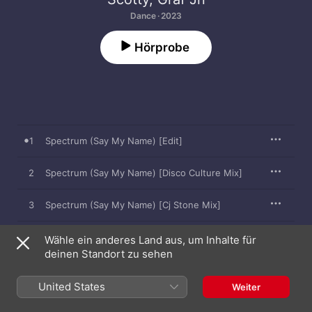
Dance · 2023
Hörprobe
1
Spectrum (Say My Name) [Edit]
2
Spectrum (Say My Name) [Disco Culture Mix]
3
Spectrum (Say My Name) [Cj Stone Mix]
4
Spectrum (Say My Name) [Extended Mix]
Wähle ein anderes Land aus, um Inhalte für
deinen Standort zu sehen
Spectrum (Say My Name) [Cj Stone Extended
5
Mix]
United States
Weiter
Spectrum (Say My Name) [Disco Culture
6
Extended Mix]