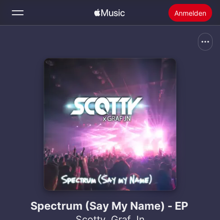
Anmelden
Suchen
Startseite
Neu
Apple Music installieren
Radio
Spectrum (Say My Name) - EP
Scotty
,
Graf Jn