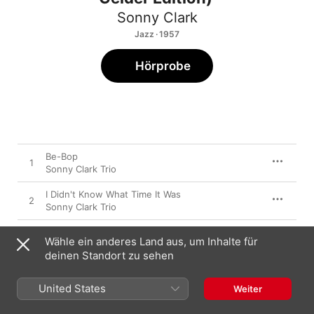
Sonny Clark
Jazz · 1957
Hörprobe
Be-Bop
1
Sonny Clark Trio
I Didn't Know What Time It Was
2
Sonny Clark Trio
Two Bass Hit
3
Wähle ein anderes Land aus, um Inhalte für
Sonny Clark Trio
deinen Standort zu sehen
Tadd's Delight
4
Sonny Clark Trio
United States
Weiter
Softly As In a Morning Sunrise