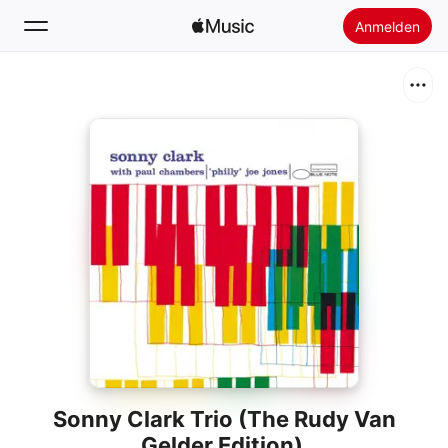
Anmelden
Suchen
Startseite
Neu
Apple Music installieren
Radio
Sonny Clark Trio (The Rudy Van
Gelder Edition)