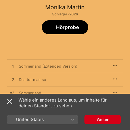
Monika Martin
Schlager · 2026
Hörprobe
1
Sommerland (Extended Version)
2
Das tut man so
3
Sommerland
Wähle ein anderes Land aus, um Inhalte für
deinen Standort zu sehen
4
Wenn wir uns wiederseh'n
United States
Weiter
22. Mai 2026
