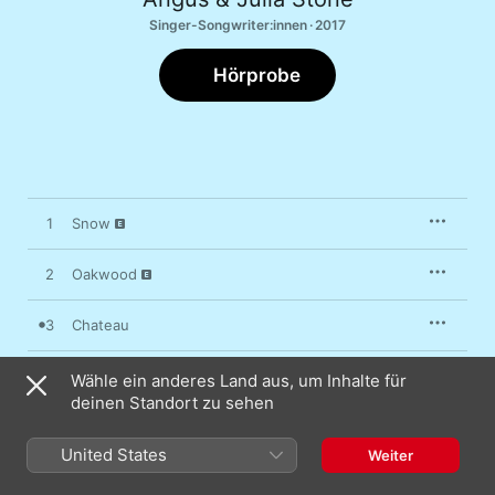
Singer-Songwriter:innen · 2017
Hörprobe
1
Snow
2
Oakwood
3
Chateau
4
Cellar Door
Wähle ein anderes Land aus, um Inhalte für
deinen Standort zu sehen
5
Sleep Alone
United States
Weiter
6
Make It Out Alive