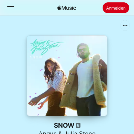
Anmelden
Suchen
Startseite
Neu
Apple Music installieren
Radio
SNOW
Angus & Julia Stone