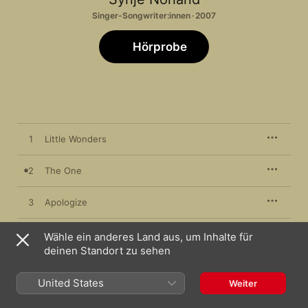
Singer-Songwriter:innen · 2007
Hörprobe
1
Little Wonders
2
The One
3
Apologize
4
The Lonesome Side
Wähle ein anderes Land aus, um Inhalte für
deinen Standort zu sehen
5
Tried So Hard
United States
Weiter
6
Dreaming of You