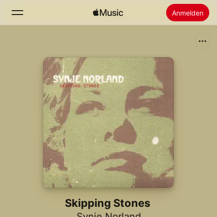
Anmelden
Suchen
Startseite
Neu
Apple Music installieren
Radio
Skipping Stones
Synje Norland