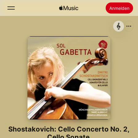
Anmelden
Suchen
Startseite
Neu
Apple Music installieren
Radio
Shostakovich: Cello Concerto No. 2,
Cello Sonate