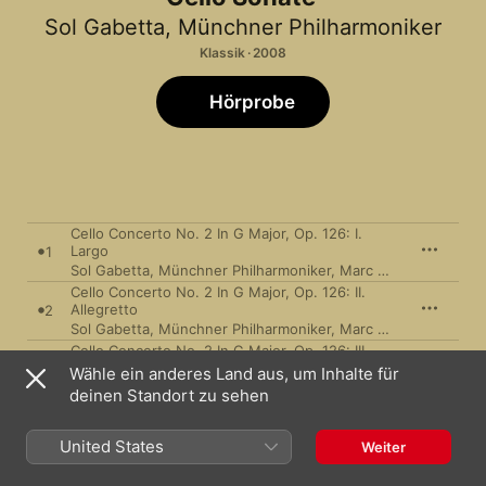
Sol Gabetta
,
Münchner Philharmoniker
Klassik · 2008
Hörprobe
Cello Concerto No. 2 In G Major, Op. 126: I.
Largo
1
Sol Gabetta
,
Münchner Philharmoniker
,
Marc Albrecht
Cello Concerto No. 2 In G Major, Op. 126: II.
Allegretto
2
Sol Gabetta
,
Münchner Philharmoniker
,
Marc Albrecht
Cello Concerto No. 2 In G Major, Op. 126: III.
Allegretto
3
Wähle ein anderes Land aus, um Inhalte für
Sol Gabetta
,
Münchner Philharmoniker
,
Marc Albrecht
deinen Standort zu sehen
Sonata for Violoncello and Piano In D Minor, Op.
40: I. Allegro Non Troppo
4
United States
Sol Gabetta
,
Mihaela Ursuleasa
Weiter
Sonata for Violoncello and Piano In D Minor, Op.
40: II. Allegro