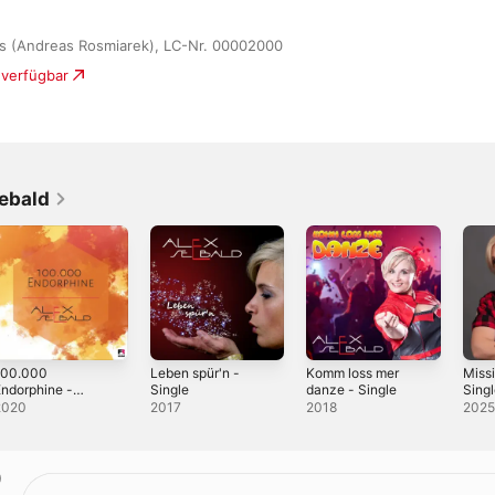
s (Andreas Rosmiarek), LC-Nr. 00002000
 verfügbar
ebald
100.000
Leben spür'n -
Komm loss mer
Missi
ndorphine -
Single
danze - Single
Sing
ingle
2020
2017
2018
202
)