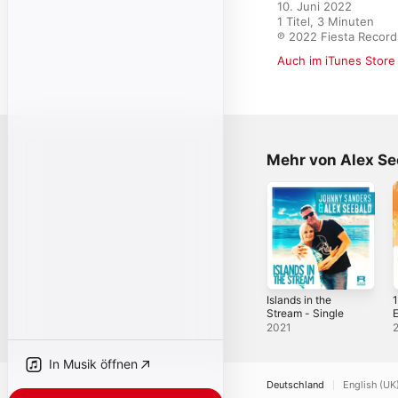
10. Juni 2022

1 Titel, 3 Minuten

℗ 2022 Fiesta Record
Auch im iTunes Store
Mehr von Alex Se
Islands in the
Stream - Single
E
S
2021
In Musik öffnen
Deutschland
English (UK