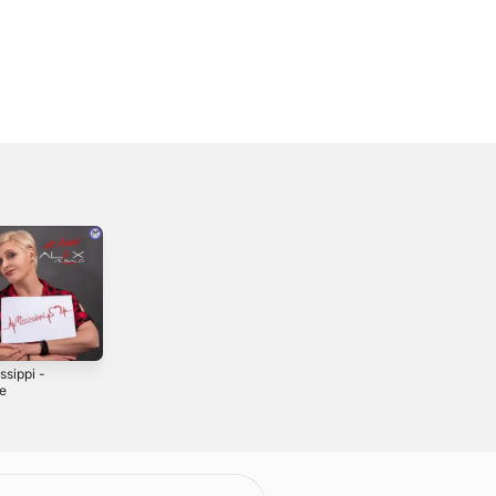
ssippi -
Ambrosius -
Wahnsinnig (RS
le
Single
DJ Mix) - Single
5
2021
2018