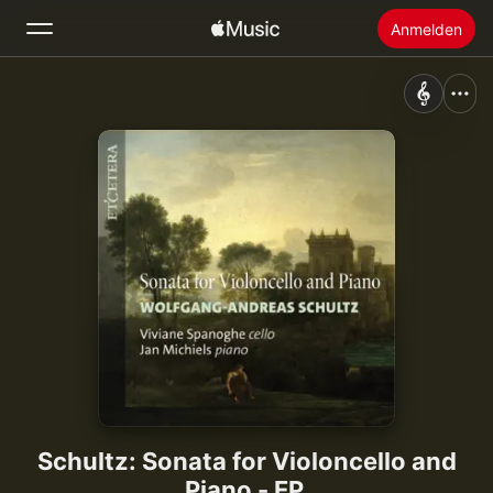
Anmelden
Suchen
Startseite
Neu
Apple Music installieren
Radio
Schultz: Sonata for Violoncello and
Piano - EP