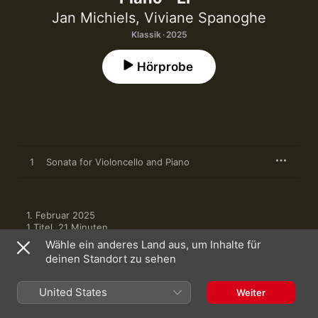
Jan Michiels
,
Viviane Spanoghe
Klassik · 2025
Hörprobe
1
Sonata for Violoncello and Piano
1. Februar 2025

1 Titel, 21 Minuten

℗ 2025 Etcetera Records
Wähle ein anderes Land aus, um Inhalte für
deinen Standort zu sehen
United States
Weiter