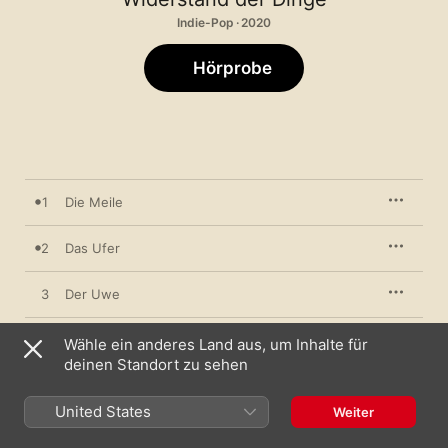
Indie-Pop · 2020
Hörprobe
1
Die Meile
2
Das Ufer
3
Der Uwe
4
Das Herz
Wähle ein anderes Land aus, um Inhalte für
deinen Standort zu sehen
5
Das Mehr
United States
Weiter
6
Das Schulterblatt