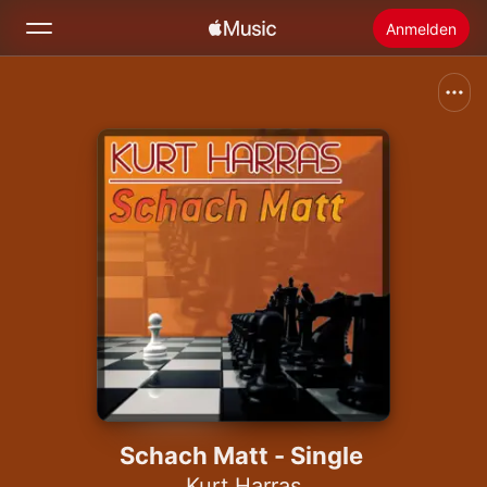
Anmelden
Suchen
Startseite
Neu
Apple Music installieren
Radio
Schach Matt - Single
Kurt Harras