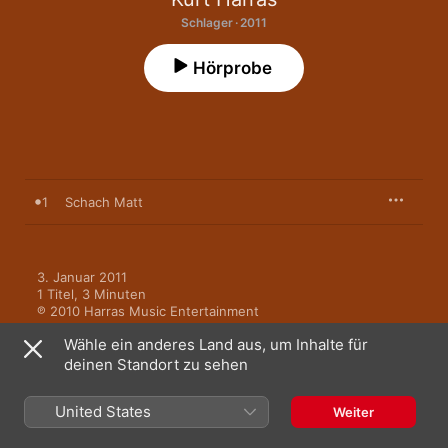
Schlager · 2011
Hörprobe
1
Schach Matt
3. Januar 2011

1 Titel, 3 Minuten

℗ 2010 Harras Music Entertainment
Wähle ein anderes Land aus, um Inhalte für
deinen Standort zu sehen
United States
Weiter
Mehr von Kurt Harras