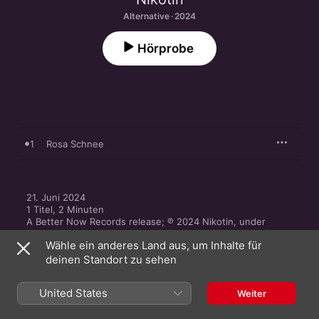
Alternative · 2024
Hörprobe
1
Rosa Schnee
21. Juni 2024

1 Titel, 2 Minuten

A Better Now Records release; ℗ 2024 Nikotin, under 
exclusive license to Universal Music GmbH
Wähle ein anderes Land aus, um Inhalte für
deinen Standort zu sehen
United States
Weiter
Mehr von Nikotin