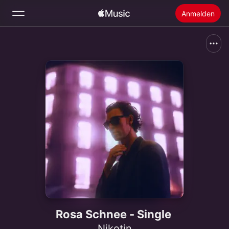
Anmelden
Suchen
Startseite
Neu
Apple Music installieren
Radio
Rosa Schnee - Single
Nikotin