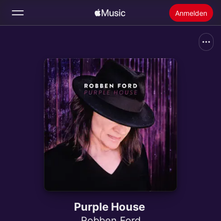
Anmelden
Suchen
Startseite
Neu
Apple Music installieren
Radio
Purple House
Robben Ford