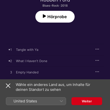
Blues-Rock · 2018
Hörprobe
1
Tangle with Ya
2
What I Haven't Done
3
Empty Handed
4
Bound for Glory
Wähle ein anderes Land aus, um Inhalte für
deinen Standort zu sehen
5
Break in the Chain
United States
Weiter
6
Wild Honey