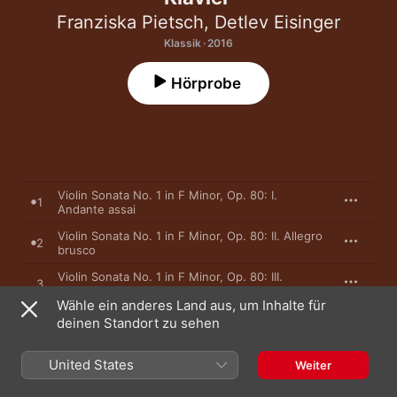
Franziska Pietsch
,
Detlev Eisinger
Klassik · 2016
Hörprobe
Violin Sonata No. 1 in F Minor, Op. 80: I.
1
Andante assai
Violin Sonata No. 1 in F Minor, Op. 80: II. Allegro
2
brusco
Violin Sonata No. 1 in F Minor, Op. 80: III.
3
Andante
Wähle ein anderes Land aus, um Inhalte für
Violin Sonata No. 1 in F Minor, Op. 80: IV.
deinen Standort zu sehen
4
Allegrissimo
Violin Sonata No. 2 in D Major, Op. 94b: I.
United States
5
Weiter
Moderato