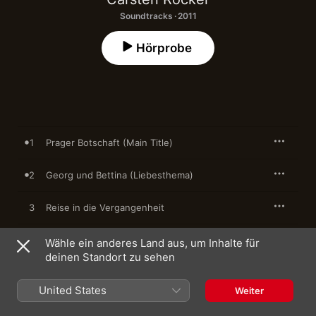
Soundtracks · 2011
Hörprobe
1
Prager Botschaft (Main Title)
2
Georg und Bettina (Liebesthema)
3
Reise in die Vergangenheit
4
Konflikt
Wähle ein anderes Land aus, um Inhalte für
deinen Standort zu sehen
5
Flucht über den Botschaftszaun
United States
Weiter
6
Stefan und Bettina