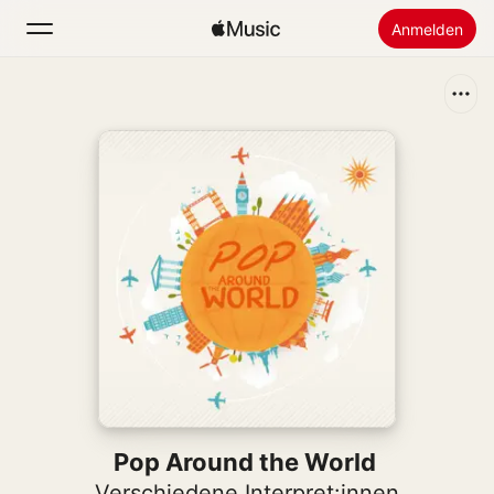
Anmelden
Suchen
Startseite
Neu
Apple Music installieren
Radio
Pop Around the World
Verschiedene Interpret:innen