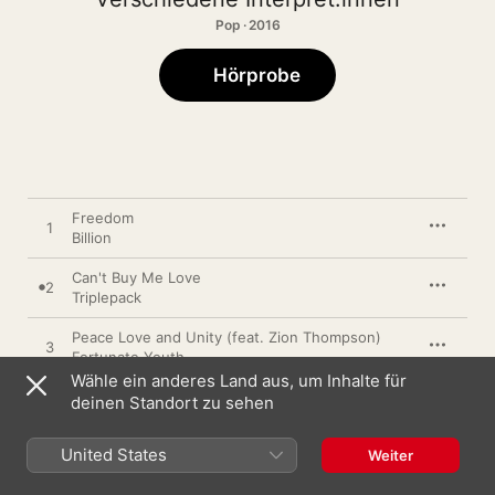
Pop · 2016
Hörprobe
Freedom
1
Billion
Can't Buy Me Love
2
Triplepack
Peace Love and Unity (feat. Zion Thompson)
3
Fortunate Youth
Wähle ein anderes Land aus, um Inhalte für
Let's Love to Be Peace
deinen Standort zu sehen
4
Jörg
United States
Weiter
Sitting on Freedom (feat. Yuri)
5
MZK