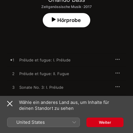
Zeitgenössische Musik · 2017
Hörprobe
1
Prélude et fugue: I. Prélude
2
Prélude et fugue: II. Fugue
3
Sonate No. 3: I. Prélude
4
Sonate No. 3: II. Récitatif
Wähle ein anderes Land aus, um Inhalte für
deinen Standort zu sehen
5
Sonate No. 3: III. Fugue
United States
Weiter
6
Prélude et fugue: I. Prélude