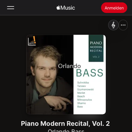
Anmelden
Suchen
Startseite
Neu
Apple Music installieren
Radio
Piano Modern Recital, Vol. 2
Orlando Bass