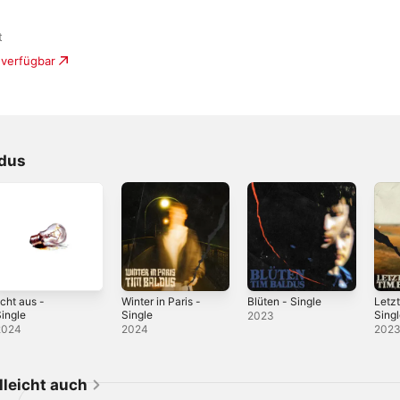
t
 verfügbar
ldus
icht aus -
Winter in Paris -
Blüten - Single
Letzt
ingle
Single
Sing
2023
2024
2024
202
elleicht auch