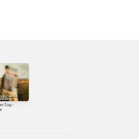
er Zug -
Bernstein
Es geht mir gut -
le
Single
2024
3
2025