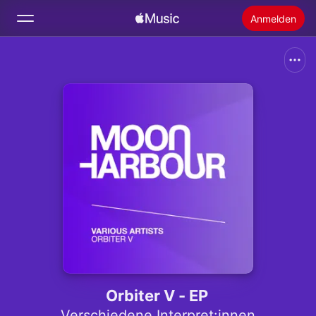
Anmelden
Suchen
Startseite
Neu
Apple Music installieren
Radio
Orbiter V - EP
Verschiedene Interpret:innen