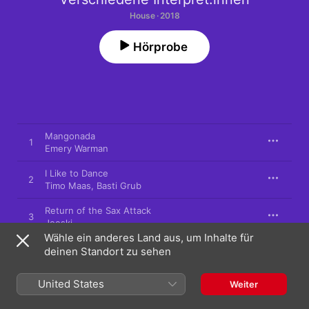
House · 2018
Hörprobe
Mangonada
1
Emery Warman
I Like to Dance
2
Timo Maas
,
Basti Grub
Return of the Sax Attack
3
Joeski
Wähle ein anderes Land aus, um Inhalte für
Morning Light
deinen Standort zu sehen
4
Proudly People
United States
Weiter
21. September 2018
