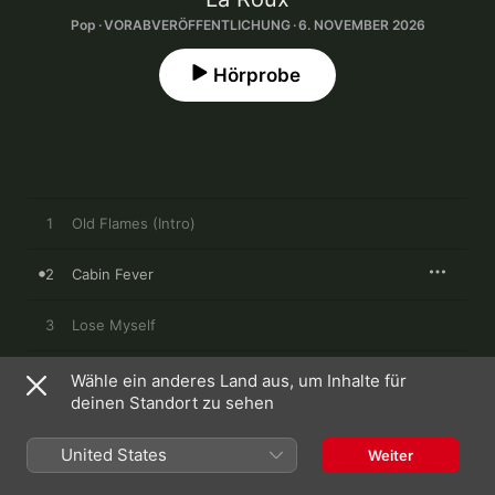
Pop · VORABVERÖFFENTLICHUNG · 6. NOVEMBER 2026
Hörprobe
1
Old Flames (Intro)
2
Cabin Fever
3
Lose Myself
4
Falling
Wähle ein anderes Land aus, um Inhalte für
deinen Standort zu sehen
5
To Make Our Love
United States
Weiter
6
Your Lover