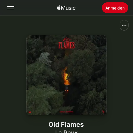
Anmelden
Suchen
Startseite
Neu
Apple Music installieren
Radio
Old Flames
La Roux