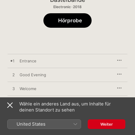
Electronic · 2018
Hörprobe
1
Entrance
2
Good Evening
3
Welcome
4
Colourblind
Wähle ein anderes Land aus, um Inhalte für
deinen Standort zu sehen
5
Piece of Love (feat. Isa)
United States
Weiter
6
From the Stars