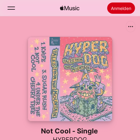
Anmelden
Suchen
Startseite
Neu
Apple Music installieren
Radio
Not Cool - Single
HYPERDOG